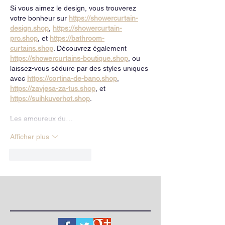
Si vous aimez le design, vous trouverez 
votre bonheur sur 
https://showercurtain-
design.shop
, 
https://showercurtain-
pro.shop
, et 
https://bathroom-
curtains.shop
. Découvrez également 
https://showercurtains-boutique.shop
, ou 
laissez-vous séduire par des styles uniques 
avec 
https://cortina-de-bano.shop
, 
https://zavjesa-za-tus.shop
, et 
https://suihkuverhot.shop
.
Les amoureux du…
Afficher plus
J'aime
Répondre